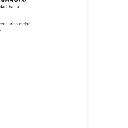
entes tipos de
dad, hasta
enciarlas mejor.
o.